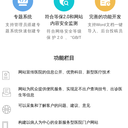
实现医院内网、外
验性符合人性化，
求，针对二级、三
网PC端、手机端和
根据医院VI视觉效
级乙等医院和三级
微信端统一管理。
果标准进行设计、
甲等医院的临床业
专题系统
符合等保2.0和网站
完善的功能开发
兼容性更符合现代
务、云腾已开发完
内容安全监测
支持管理员搭建专
支持Word文档一键
浏览器的多样性。
善的预约系统、排
题系统快速创建专
导入、后台投稿员
符合网络安全等级
班系统。
题子站，可快速设
投稿退稿修改留痕
保护2.0 、“GB/T
置单页面、文章列
记录等功能，兼容
22239”和“网络安全
表、图片列表、视
135、秀米等编辑
法”要求开发，已经
频列表等内容模
器。同时具备较好
过数次安全渗透和
功能栏目
块，可关联投稿、
的投票系统、招标
攻防演练符合安全
会议等功能模块；
系统、医患交流系
保护要求。基于人
网站宣传医院的信息公开、优势科目、新型医疗技术
支持管理员多模版
统、楼层导引系
工智能提供错别字
选择、后台自定义
统、3D导航系统、
事前校对改正功
风格，不同专题可
科室展示库、医生
能、中英文智能检
网站为民众提供便民服务、实现足不出户查询挂号、出诊医
使用定制化专属风
专家库等。
查错别字，同时提
生等信息
格展示、支持中途
供网站内容安全和
可以采集和了解客户的问题、建议、意见
协助制作头部大宣
被篡改等监测。
传图。
构建以病人为中心的全新服务型医院门户网站